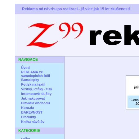
Reklama od návrhu po realizaci - již více jak 15 let zkušeností
NAVIGACE
Úvod
REKLAMA ze
samolepících fólií
Samolepky
Potisk na textil
plá
Vizitky, letáky - tisk
Internetové služby
Jak nakupovat
Cena
Pravidla obchodu
20
Kontakt
BAREVNOST
Produkty
Kniha návštěv
KATEGORIE
tašky