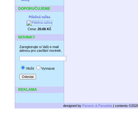
DOPORUČUJEME
Plátěná taška
Cena:
20.66 Kč
NOVINKY
Zaregistrujte si Vaši e-mail
adresu pro zasílání novinek.
Vložit
Vymazat
REKLAMA
designed by
Panavis & Panadela
| contents ©202