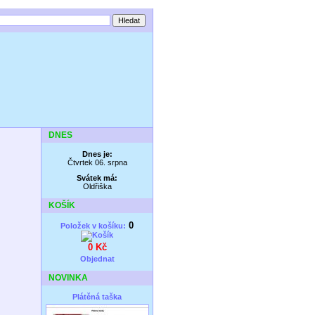
DNES
Dnes je:
Čtvrtek 06. srpna
Svátek má:
Oldřiška
KOŠÍK
0
Položek v košíku:
0 Kč
Objednat
NOVINKA
Plátěná taška