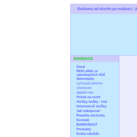
Reklama od návrhu po realizaci - ji
NAVIGACE
Úvod
REKLAMA ze
samolepících fólií
Samolepky
vyřezané plotrem
sítotiskem
digitální tisk
Potisk na textil
Vizitky, letáky - tisk
Internetové služby
Jak nakupovat
Pravidla obchodu
Kontakt
BAREVNOST
Produkty
Kniha návštěv