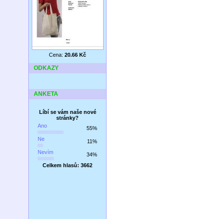
Cena:
20.66 Kč
ODKAZY
ANKETA
Líbí se vám naše nové
stránky?
Ano
55%
Ne
11%
Nevím
34%
Celkem hlasů: 3662