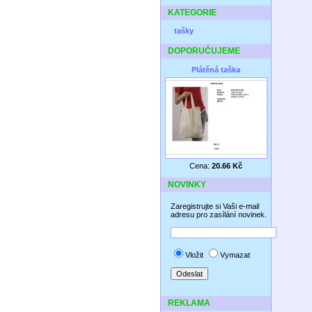
KATEGORIE
tašky
DOPORUČUJEME
Plátěná taška
Cena:
20.66 Kč
NOVINKY
Zaregistrujte si Vaši e-mail
adresu pro zasílání novinek.
Vložit
Vymazat
REKLAMA