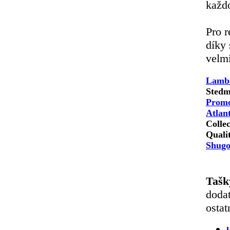
každ
Pro r
díky
velmi
Lambe
Sted
Promo
Atlant
Colle
Qualit
Shugo
Tašk
dodat
ostat