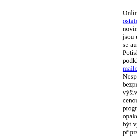
Onlin
ostat
novi
jsou
se au
Potis
podkl
mai
Nesp
bezpr
výšiv
cenou
progr
opako
být v
přípr