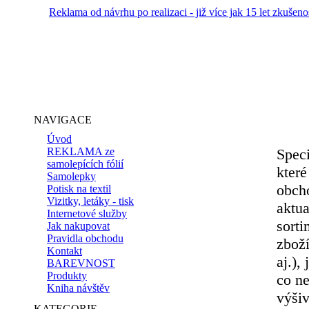
Reklama od návrhu po realizaci - již více jak 15 let zkušeno
NAVIGACE
Úvod
REKLAMA ze
Speci
samolepících fólií
které
Samolepky
obch
Potisk na textil
Vizitky, letáky - tisk
aktua
Internetové služby
sorti
Jak nakupovat
Pravidla obchodu
zboží
Kontakt
aj.),
BAREVNOST
Produkty
co ne
Kniha návštěv
výšiv
KATEGORIE