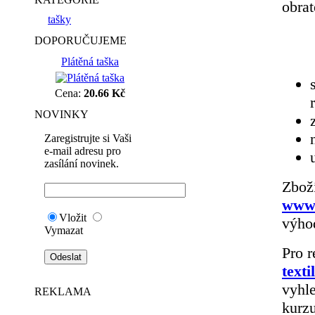
obra
tašky
DOPORUČUJEME
Plátěná taška
Cena:
20.66 Kč
NOVINKY
Zaregistrujte si Vaši
e-mail adresu pro
zasílání novinek.
Zbož
www.
Vložit
výho
Vymazat
Pro r
texti
vyhle
REKLAMA
kurzu